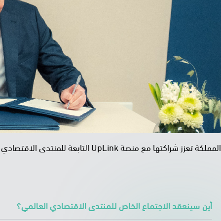
المملكة تعزز شراكتها مع منصة UpLink التابعة للمنتدى الاقتصادي العالمي لتحفيز الابتكار وتحقيق أهداف التنمية المستدامة
أين سينعقد الاجتماع الخاص للمنتدى الاقتصادي العالمي؟