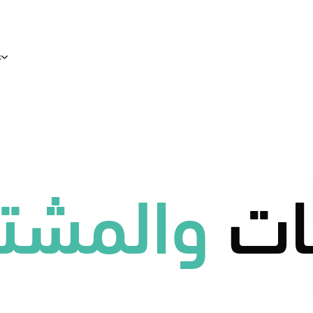
ع
فسات
والمشتر